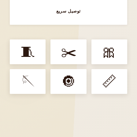
توصيل سريع
🧵
✂️
🎀
🪡
🔘
📏